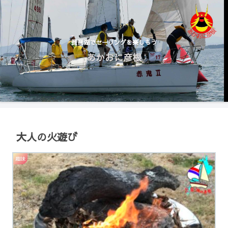
琵琶湖でセーリングを楽しもう
あかおに彦根
大人の火遊び
趣味