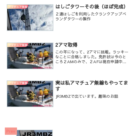
はしごタワーその後（ほぼ完成）
アマチュア無線
２連はしごを利用したクランクアップベ
ランダタワーの製作
2アマ取得
アマチュア無線
この年になって、2アマに挑戦。ラッキー
なことに合格しました。免許状は今のと
ころ２AMのみで、２AFは現在申請中で
す。７MhzCW中心に出ています。これか
らは１０Mhz対や１４Mhz帯も出られる
ので、アンテナ上げてDXにチャレンジし
てみます。...
実は私アマチュア無線もやってま
アマチュア無線
す
JR3MBZで出ています。趣味のお話