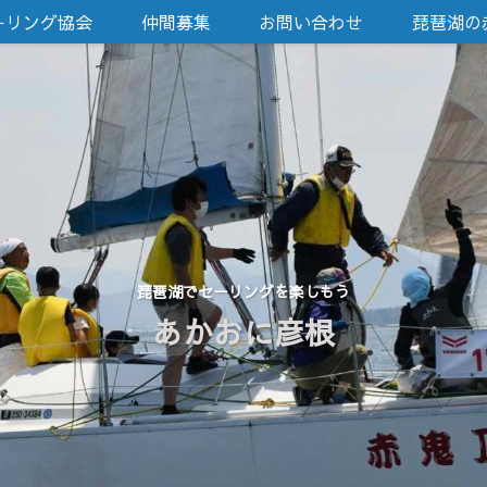
ーリング協会
仲間募集
お問い合わせ
琵琶湖の
琵琶湖でセーリングを楽しもう
あかおに彦根