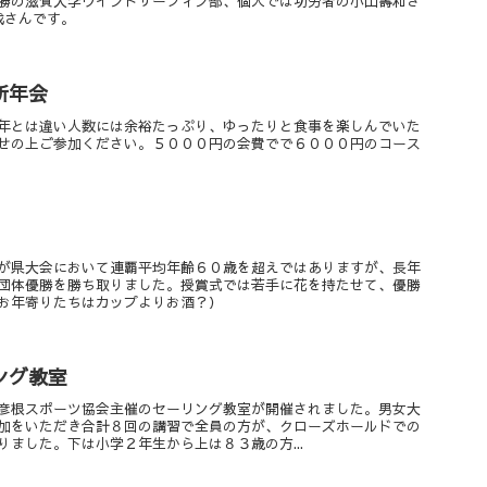
勝の滋賀大学ウインドサーフィン部、個人では功労者の小山壽和さ
成さんです。
新年会
年とは違い人数には余裕たっぷり、ゆったりと食事を楽しんでいた
せの上ご参加ください。５０００円の会費でで６０００円のコース
が県大会において連覇平均年齢６０歳を超えではありますが、長年
団体優勝を勝ち取りました。授賞式では若手に花を持たせて、優勝
お年寄りたちはカップよりお酒？）
ング教室
彦根スポーツ協会主催のセーリング教室が開催されました。男女大
加をいただき合計８回の講習で全員の方が、クローズホールドでの
ました。下は小学２年生から上は８３歳の方...