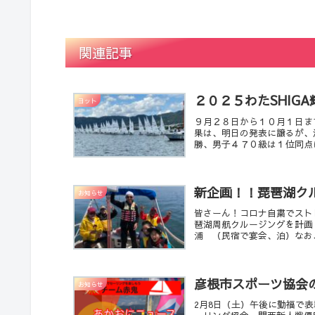
関連記事
２０２５わたSHIG
ヨット
９月２８日から１０月１日ま
果は、明日の発表に譲るが、
勝、男子４７０級は１位同点に
新企画！！琵琶湖ク
お知らせ
皆さーん！コロナ自粛でスト
琶湖周航クルージングを計画
浦 （民宿で宴会、泊）なお、
彦根市スポーツ協会
お知らせ
2月8日（土）午後に勤福で