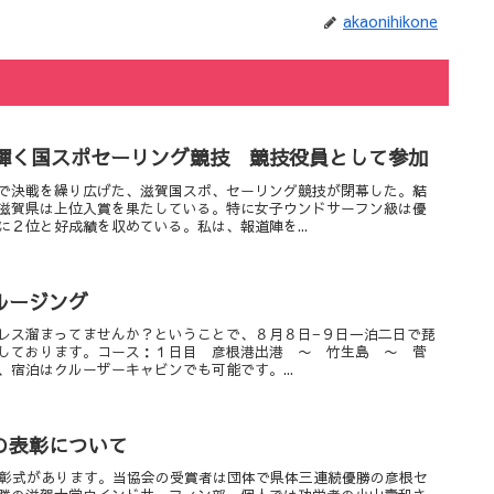
akaonihikone
A輝く国スポセーリング競技 競技役員として参加
で決戦を繰り広げた、滋賀国スポ、セーリング競技が閉幕した。結
滋賀県は上位入賞を果たしている。特に女子ウンドサーフン級は優
２位と好成績を収めている。私は、報道陣を...
ルージング
レス溜まってませんか？ということで、８月８日−９日一泊二日で琵
しております。コース：１日目 彦根港出港 〜 竹生島 〜 菅
宿泊はクルーザーキャビンでも可能です。...
の表彰について
表彰式があります。当協会の受賞者は団体で県体三連続優勝の彦根セ