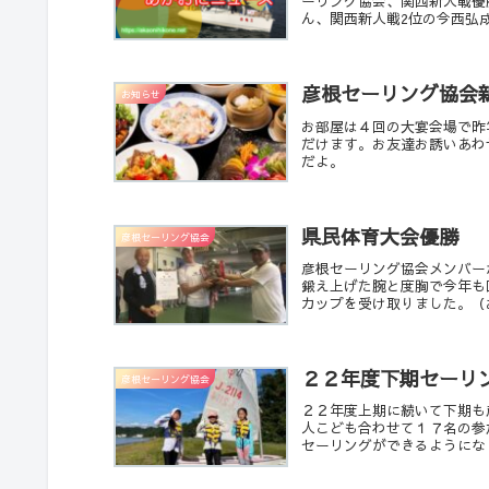
ーリング協会、関西新人戦優
ん、関西新人戦2位の今西弘
彦根セーリング協会
お知らせ
お部屋は４回の大宴会場で昨
だけます。お友達お誘いあわ
だよ。
県民体育大会優勝
彦根セーリング協会
彦根セーリング協会メンバー
鍛え上げた腕と度胸で今年も
カップを受け取りました。（
２２年度下期セーリ
彦根セーリング協会
２２年度上期に続いて下期も
人こども合わせて１７名の参
セーリングができるようになり